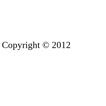
Tel. (+39) 0962.900608 - 
E-Mail:
info@palazzofoti.it
P.IVA 02945620793
Copyright © 2012
Hotel Pala
Center